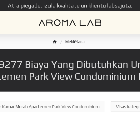
Ātra piegāde, izcila kvalitāte un klientu labsajūta.
Meklēšana
277 Biaya Yang Dibutuhkan Un
temen Park View Condominium 