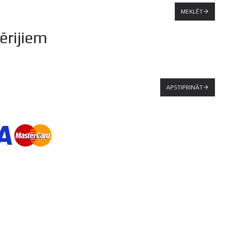
MEKLĒT
ērijiem
APSTIPRINĀT