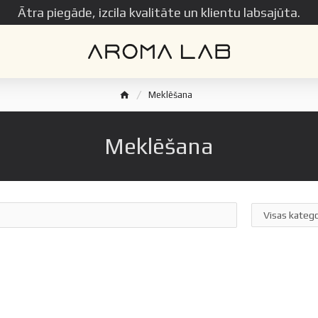
Ātra piegāde, izcila kvalitāte un klientu labsajūta.
Meklēšana
Meklēšana