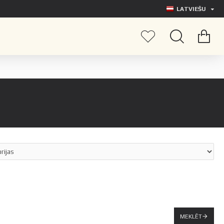
LATVIEŠU
MEKLĒT