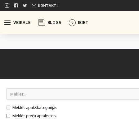
KONTAKTI
VEIKALS
BLOGS
IEIET
Meklēt apakškategorijās
Meklēt preču aprakstos