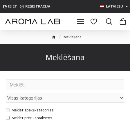
IEIET
REĢISTRĀCIJA
LATVIEŠU
Meklēšana
Meklēšana
Meklēt apakškategorijās
Meklēt preču aprakstos