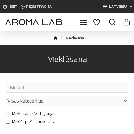
IEIET
REĢISTRĀCIJA
LATVIEŠU
Meklēšana
Meklēšana
Meklēt apakškategorijās
Meklēt preču aprakstos