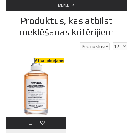
MEKLĒT
Produktus, kas atbilst
meklēšanas kritērijiem
Atkal pieejams