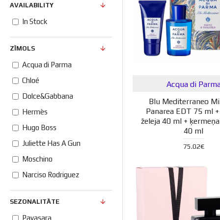
AVAILABILITY
In Stock
ZĪMOLS
Acqua di Parma
Chloé
Acqua di Parm
Dolce&Gabbana
Blu Mediterraneo Mi
Panarea EDT 75 ml +
Hermès
želeja 40 ml + ķermeņa
Hugo Boss
40 ml
Juliette Has A Gun
75.02€
Moschino
Narciso Rodriguez
SEZONALITĀTE
Pavasara