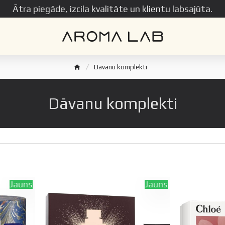
Ātra piegāde, izcila kvalitāte un klientu labsajūta.
Dāvanu komplekti
Dāvanu komplekti
Jauns
Jauns