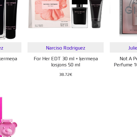
ez
Narciso Rodriguez
Juli
 ķermeņa
For Her EDT 30 ml + ķermeņa
Not A P
losjons 50 ml
Perfume 1
38.72€