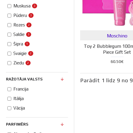
Muskusa
3
Pūderu
3
Rozes
2
Saldie
3
Moschino
Šipra
1
Toy 2 Bubblegum 100
Piece Gift Set
Svaigie
2
60.50€
Ziedu
2
RAŽOTĀJA VALSTS
Parādīt 1 līdz 9 no 
Francija
Itālija
Vācija
PARFIMĒRS