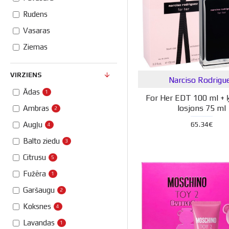
Rudens
Vasaras
Ziemas
VIRZIENS
Narciso Rodrigu
Ādas
1
For Her EDT 100 ml +
losjons 75 ml
Ambras
2
65.34€
Augļu
4
Balto ziedu
3
Citrusu
5
Fužēra
1
Garšaugu
2
Koksnes
4
Lavandas
1