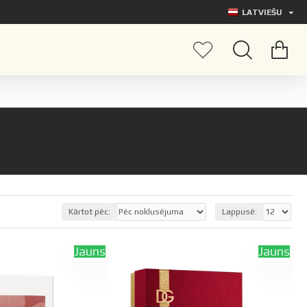
LATVIEŠU
Kārtot pēc:
Lappusē:
Jauns
Jauns