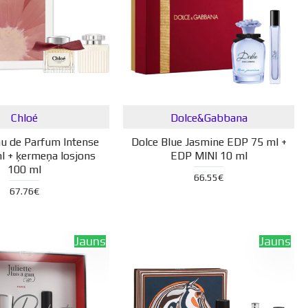
Chloé
Dolce&Gabbana
au de Parfum Intense
Dolce Blue Jasmine EDP 75 ml +
l + ķermeņa losjons
EDP MINI 10 ml
100 ml
66.55€
67.76€
Jauns
Jauns