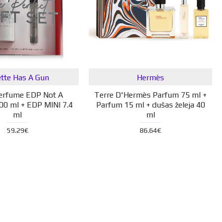
ette Has A Gun
Hermès
erfume EDP Not A
Terre D'Hermès Parfum 75 ml +
00 ml + EDP MINI 7.4
Parfum 15 ml + dušas želeja 40
ml
ml
59.29€
86.64€