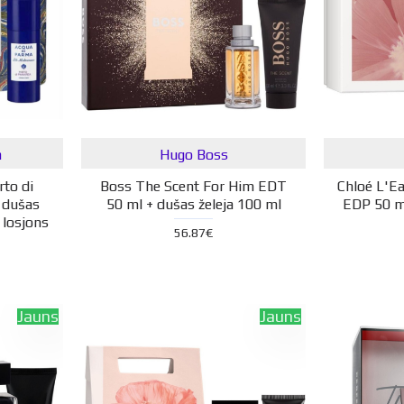
a
Hugo Boss
rto di
Boss The Scent For Him EDT
Chloé L'E
 dušas
50 ml + dušas želeja 100 ml
EDP 50 m
 losjons
56.87€
Jauns
Jauns