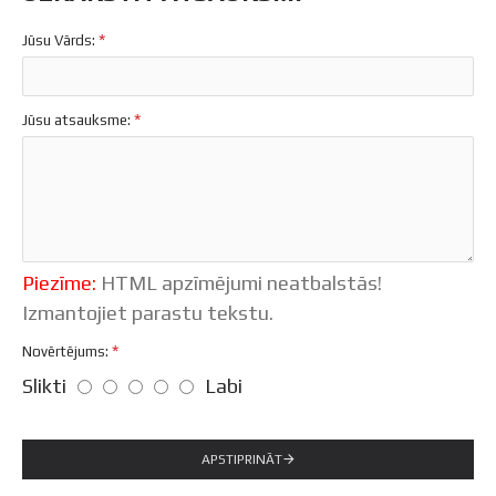
Jūsu Vārds:
Jūsu atsauksme:
Piezīme:
HTML apzīmējumi neatbalstās!
Izmantojiet parastu tekstu.
Novērtējums:
Slikti
Labi
APSTIPRINĀT