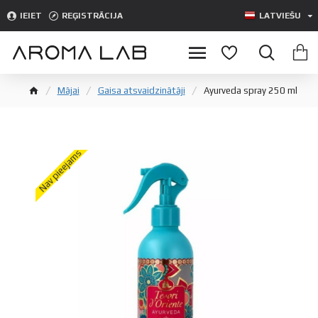
IEIET
REĢISTRĀCIJA
LATVIEŠU
Mājai
Gaisa atsvaidzinātāji
Ayurveda spray 250 ml
Nav pieejams