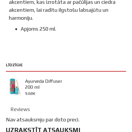
akcentiem, kas izrotāta ar pačūlijas un ciedra
akcentiem, lai radītu ilgstošu labsajūtu un
harmoniju.
Apjoms 250 ml.
LĪDZĪGIE
Ayurveda Diffuser
200 ml
9.68€
Reviews
Nav atsauksmju par doto preci.
UZRAKSTĪT ATSAUKSMI