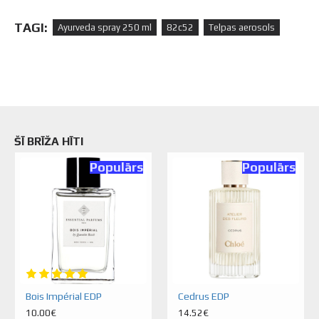
TAGI:
Ayurveda spray 250 ml
82c52
Telpas aerosols
ŠĪ BRĪŽA HĪTI
Populārs
Populārs
Bois Impérial EDP
Cedrus EDP
10.00€
14.52€