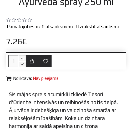
Ayurveda spray 250 ml
Pamatojoties uz 0 atsauksmēm.
Uzrakstīt atsauksmi
7.26€
Noliktava:
Nav pieejams
Šis mājas sprejs acumirklī izkliedē Tesori
d'Oriente intensīvās un reibinošās notis telpā.
Ājurvēda ir debešķīga un valdzinoša smarža ar
relaksējošām īpašībām. Koka un dzintara
harmonija ar saldā apelsīna un citrona