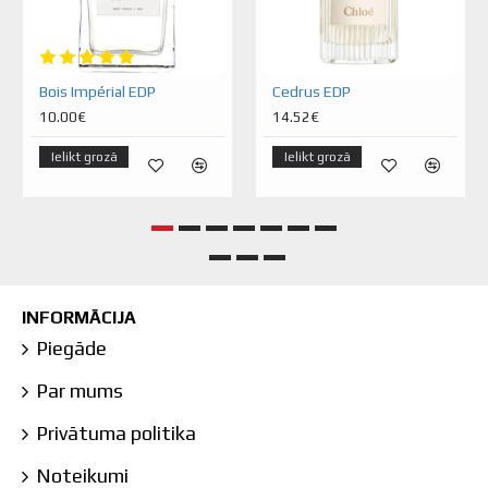
Bois Impérial EDP
Cedrus EDP
10.00€
14.52€
Ielikt grozā
Ielikt grozā
INFORMĀCIJA
Piegāde
Par mums
Privātuma politika
Noteikumi