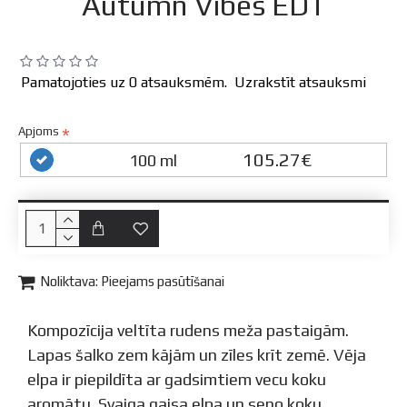
Autumn Vibes EDT
Pamatojoties uz 0 atsauksmēm.
Uzrakstīt atsauksmi
Apjoms
105.27€
100 ml
Noliktava:
Pieejams pasūtīšanai
Kompozīcija veltīta rudens meža pastaigām.
Lapas šalko zem kājām un zīles krīt zemē. Vēja
elpa ir piepildīta ar gadsimtiem vecu koku
aromātu. Svaiga gaisa elpa un seno koku