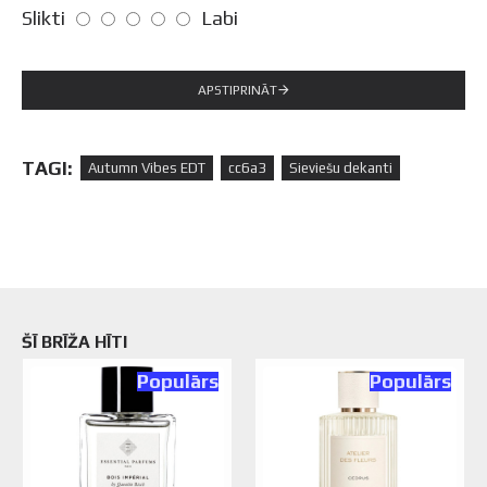
Slikti
Labi
APSTIPRINĀT
TAGI:
Autumn Vibes EDT
cc6a3
Sieviešu dekanti
ŠĪ BRĪŽA HĪTI
Populārs
Populārs