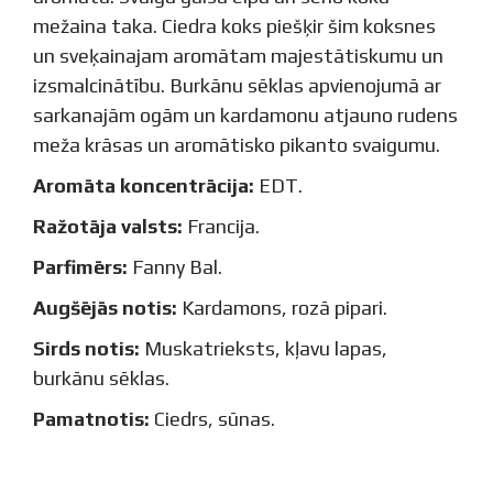
mežaina taka. Ciedra koks piešķir šim koksnes
un sveķainajam aromātam majestātiskumu un
izsmalcinātību. Burkānu sēklas apvienojumā ar
sarkanajām ogām un kardamonu atjauno rudens
meža krāsas un aromātisko pikanto svaigumu.
Aromāta koncentrācija:
EDT.
Ražotāja valsts:
Francija.
Parfimērs:
Fanny Bal.
Augšējās notis:
Kardamons, rozā pipari.
Sirds notis:
Muskatrieksts, kļavu lapas,
burkānu sēklas.
Pamatnotis:
Ciedrs, sūnas.