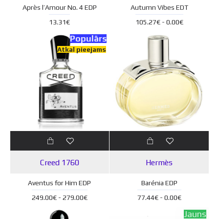
Après l’Amour No. 4 EDP
Autumn Vibes EDT
13.31€
105.27€ - 0.00€
Populārs
Atkal pieejams
Creed 1760
Hermès
Aventus for Him EDP
Barénia EDP
249.00€ - 279.00€
77.44€ - 0.00€
Jauns