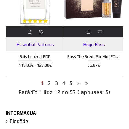
Essential Parfums
Hugo Boss
Bois Impérial EDP
Boss The Scent For Him EDT 50 ml + dušas želeja 100 ml
119.00€ - 129.00€
56.87€
1
2
3
4
5
Parādīt 1 līdz 12 no 57 (lappuses: 5)
INFORMĀCIJA
Piegāde