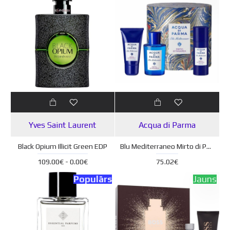
Yves Saint Laurent
Acqua di Parma
Black Opium Illicit Green EDP
Blu Mediterraneo Mirto di Panarea EDT 75 ml + dušas želeja 40 ml + ķermeņa losjons 40 ml
109.00€ - 0.00€
75.02€
Populārs
Jauns