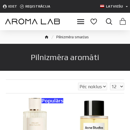
IEIET
REĢISTRĀCIJA
LATVIEŠU
Pilnizmēra smaržas
Pilnizmēra aromāti
Populārs