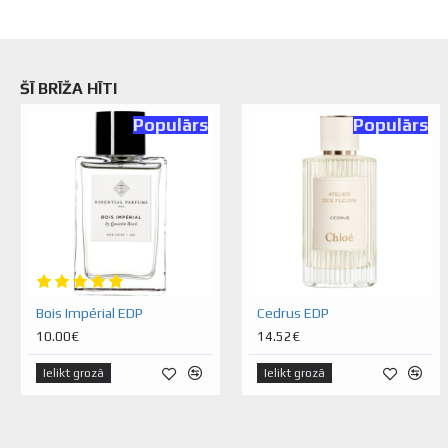
ŠĪ BRĪŽA HĪTI
Populārs
Populārs
Bois Impérial EDP
Cedrus EDP
10.00€
14.52€
Ielikt grozā
Ielikt grozā