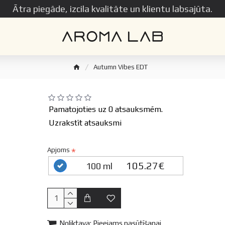
Ātra piegāde, izcila kvalitāte un klientu labsajūta.
Autumn Vibes EDT
Pamatojoties uz 0 atsauksmēm.
Uzrakstīt atsauksmi
Apjoms
105.27€
100 ml
Noliktava:
Pieejams pasūtīšanai