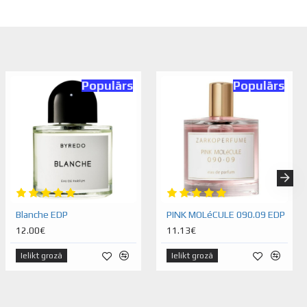
Populārs
Populārs
Blanche EDP
PINK MOLéCULE 090.09 EDP
12.00€
11.13€
Ielikt grozā
Ielikt grozā