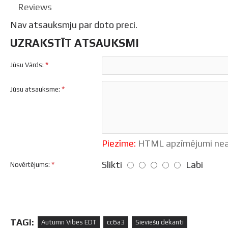
Reviews
Nav atsauksmju par doto preci.
UZRAKSTĪT ATSAUKSMI
Jūsu Vārds:
Jūsu atsauksme:
Piezīme:
HTML apzīmējumi neat
Slikti
Labi
Novērtējums:
TAGI:
Autumn Vibes EDT
cc6a3
Sieviešu dekanti