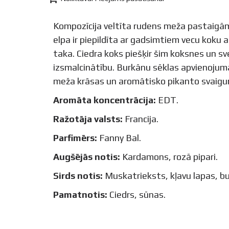
Kompozīcija veltīta rudens meža pastaigām
elpa ir piepildīta ar gadsimtiem vecu koku
taka. Ciedra koks piešķir šim koksnes un
izsmalcinātību. Burkānu sēklas apvienoju
meža krāsas un aromātisko pikanto svaigu
Aromāta koncentrācija:
EDT.
Ražotāja valsts:
Francija.
Parfimērs:
Fanny Bal.
Augšējās notis:
Kardamons, rozā pipari.
Sirds notis:
Muskatrieksts, kļavu lapas, bu
Pamatnotis:
Ciedrs, sūnas.