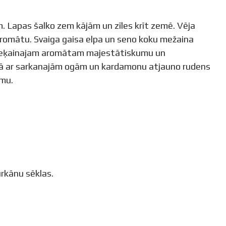
. Lapas šalko zem kājām un zīles krīt zemē. Vēja
 aromātu. Svaiga gaisa elpa un seno koku mežaina
 sveķainajam aromātam majestātiskumu un
mā ar sarkanajām ogām un kardamonu atjauno rudens
mu.
rkānu sēklas.