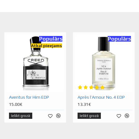
Populārs
Populārs
Atkal pieejams
Aventus for Him EDP
Après l’Amour No. 4 EDP
15.00€
13.31€
Ielikt grozā
Ielikt grozā