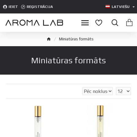
IEIET
REĢISTRĀCIJA
LATVIEŠU
Miniatūras formāts
Miniatūras formāts