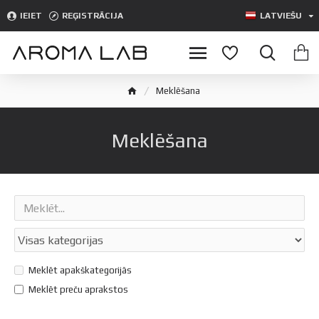
IEIET
REĢISTRĀCIJA
LATVIEŠU
Meklēšana
Meklēšana
Meklēt apakškategorijās
Meklēt preču aprakstos